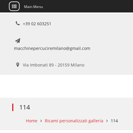
Main Menu
Skip
+39 02 603251
to
content
macchinepercuciremilano@gmail.com
Via Imbonati 89 - 20159 Milano
114
Home
Ricami personalizzati galleria
114