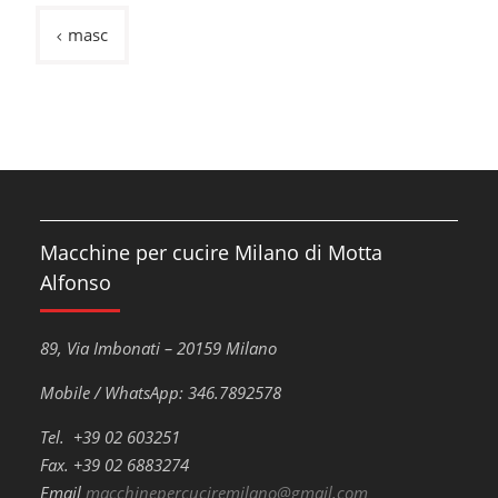
Navigazione
masc
articoli
Macchine per cucire Milano di Motta
Alfonso
89, Via Imbonati – 20159 Milano
Mobile / WhatsApp: 346.7892578
Tel. +39 02 603251
Fax. +39 02 6883274
Email
macchinepercuciremilano@gmail.com