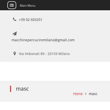
Main Menu
Skip
+39 02 603251
to
content
macchinepercuciremilano@gmail.com
Via Imbonati 89 - 20159 Milano
masc
Home
masc