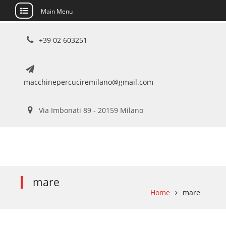
Main Menu
Skip
+39 02 603251
to
content
macchinepercuciremilano@gmail.com
Via Imbonati 89 - 20159 Milano
mare
Home
mare