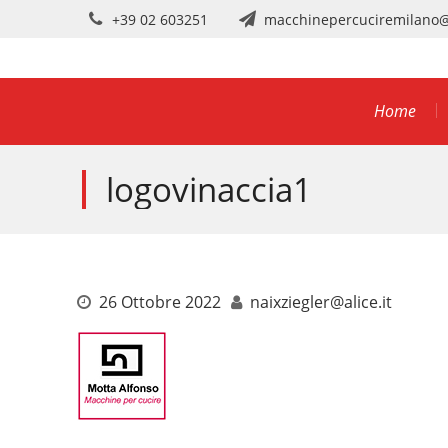
Skip
+39 02 603251
macchinepercuciremilano
to
content
Home
logovinaccia1
26 Ottobre 2022
naixziegler@alice.it