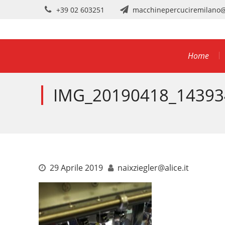
Skip
+39 02 603251
macchinepercuciremilano
to
content
Home
IMG_20190418_14393
29 Aprile 2019
naixziegler@alice.it