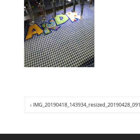
Navigazione
IMG_20190418_143934_resized_20190428_09
articoli