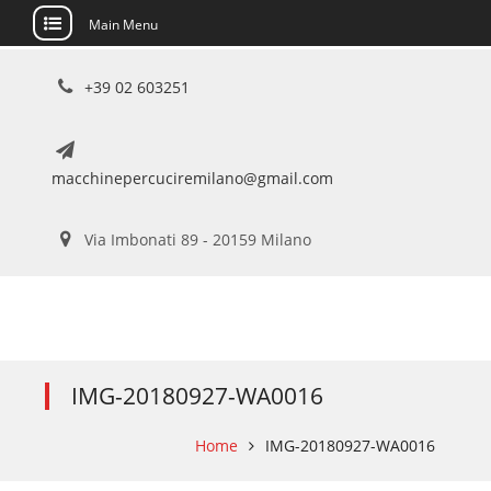
Main Menu
Skip
+39 02 603251
to
content
macchinepercuciremilano@gmail.com
Via Imbonati 89 - 20159 Milano
IMG-20180927-WA0016
Home
IMG-20180927-WA0016