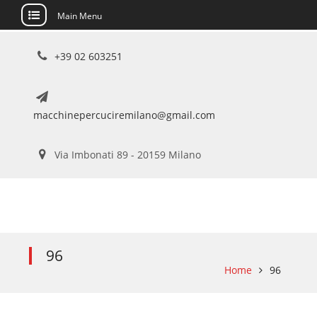
Main Menu
Skip
+39 02 603251
to
content
macchinepercuciremilano@gmail.com
Via Imbonati 89 - 20159 Milano
96
Home
96