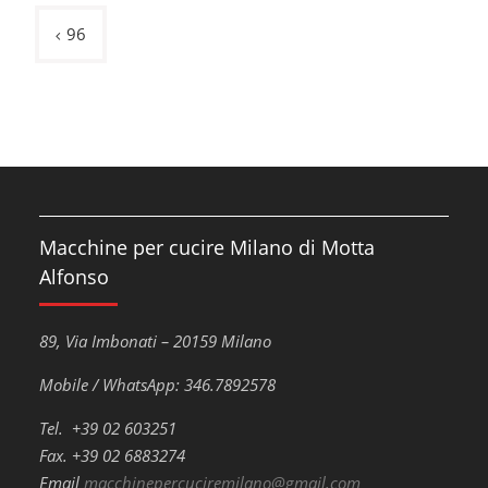
Navigazione
96
articoli
Macchine per cucire Milano di Motta
Alfonso
89, Via Imbonati – 20159 Milano
Mobile / WhatsApp: 346.7892578
Tel. +39 02 603251
Fax. +39 02 6883274
Email
macchinepercuciremilano@gmail.com