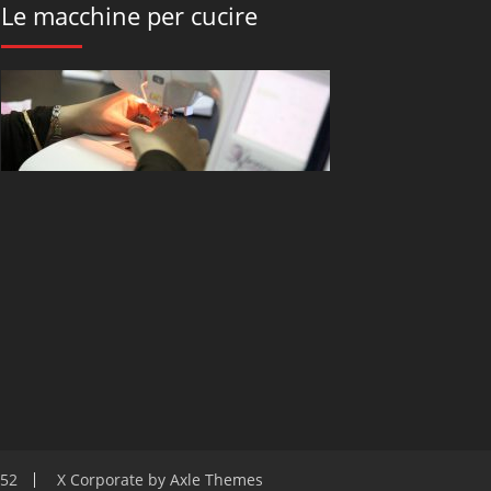
Le macchine per cucire
152
X Corporate by
Axle Themes