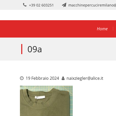
Skip
+39 02 603251
macchinepercuciremilano
to
content
Home
09a
19 Febbraio 2024
naixziegler@alice.it