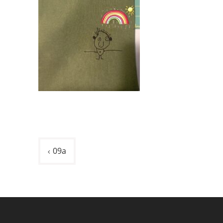
Navigazione
09a
articoli