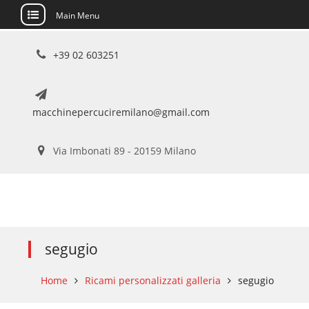
Main Menu
Skip
+39 02 603251
to
content
macchinepercuciremilano@gmail.com
Via Imbonati 89 - 20159 Milano
segugio
Home
Ricami personalizzati galleria
segugio