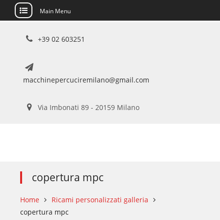
Main Menu
Skip
+39 02 603251
to
content
macchinepercuciremilano@gmail.com
Via Imbonati 89 - 20159 Milano
copertura mpc
Home
Ricami personalizzati galleria
copertura mpc