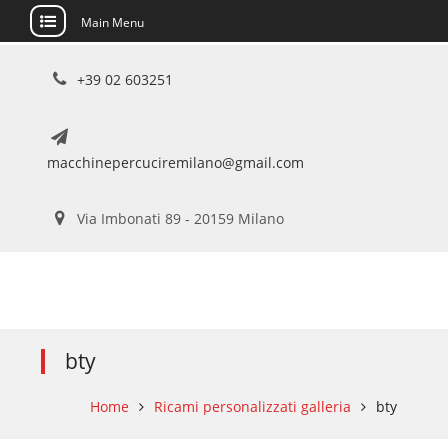
Main Menu
Skip
+39 02 603251
to
content
macchinepercuciremilano@gmail.com
Via Imbonati 89 - 20159 Milano
bty
Home
Ricami personalizzati galleria
bty