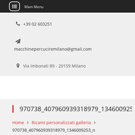
Main Menu
Skip
+39 02 603251
to
content
macchinepercuciremilano@gmail.com
Via Imbonati 89 - 20159 Milano
970738_407960939318979_134600925
Home
Ricami personalizzati galleria
970738_407960939318979_1346009253_n