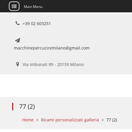
Main Menu
Skip
+39 02 603251
to
content
macchinepercuciremilano@gmail.com
Via Imbonati 89 - 20159 Milano
77 (2)
Home
Ricami personalizzati galleria
77 (2)