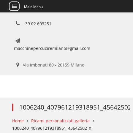
Main Menu
Skip
+39 02 603251
to
content
macchinepercuciremilano@gmail.com
Via Imbonati 89 - 20159 Milano
1006240_407961219318951_45642502
Home
Ricami personalizzati galleria
1006240_407961219318951_45642502_n