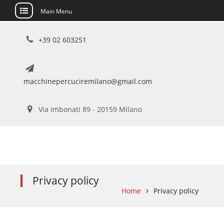
Main Menu
Skip
+39 02 603251
to
content
macchinepercuciremilano@gmail.com
Via Imbonati 89 - 20159 Milano
Privacy policy
Home
Privacy policy