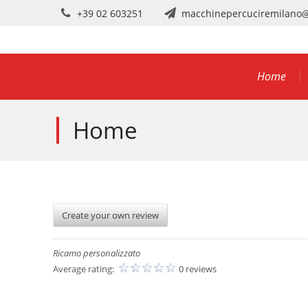
Skip
+39 02 603251
macchinepercuciremilano
to
content
Home
Home
Create your own review
Ricamo personalizzato
Average rating:
0 reviews